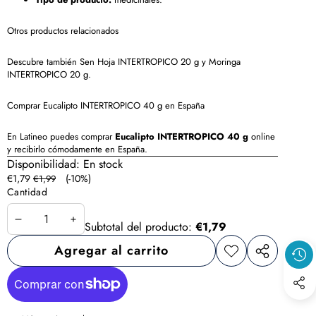
Otros productos relacionados
Descubre también
Sen Hoja INTERTROPICO 20 g
y
Moringa
INTERTROPICO 20 g
.
Comprar Eucalipto INTERTROPICO 40 g en España
En Latineo puedes comprar
Eucalipto INTERTROPICO 40 g
online
y recibirlo cómodamente en España.
Disponibilidad:
En stock
Precio
Precio
€1,79
(-10%)
€1,99
en
regular
Cantidad
oferta
Disminuir
Aumentar
Subtotal del producto:
€1,79
cantidad
cantidad
Agregar al carrito
Agregar
Compartir
a la
este
lista de
producto
deseos