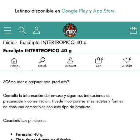
Latineo disponible en
Google Play
y
App Store
.
Inicio
Eucalipto INTERTROPICO 40 g
Saltar a la información del producto
Eucalipto INTERTROPICO 40 g
En oferta
El Eucalipto INTERTROPICO de 40g es perfecto para infusiones o
0
0
0
Listas
vaporizaciones, con propiedades aromáticas que ayudan a
artículos
de
Home
Search
Account
Cart
Wishlist
deseos
descongestionar y refrescar.
¿Cómo usar o preparar este producto?
Consulta la información del envase y sigue sus indicaciones de
preparación y conservación. Puede incorporarse a las recetas y formas
de consumo compatibles con este tipo de producto.
Características principales
Formato:
40 g.
Tipo de producto:
medicinales.