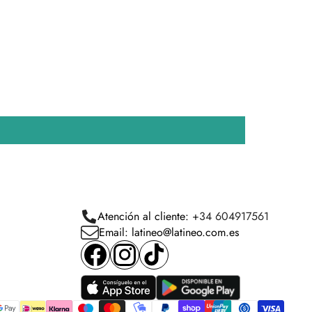
Atención al cliente:
+34 604917561
Email: latineo@latineo.com.es
Facebook
Instagram
TikTok