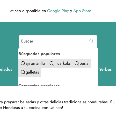
Latineo disponible en
Google Play
y
App Store
.
Búsquedas populares
ají amarillo
inca kola
pasta
elados
Bebidas
Condimentos
Infusiones y Yerbas
galletas
Categorías populares
Dulces, golosinas y galletas
 preparar baleadas y otras delicias tradicionales hondureñas. Su 
de Honduras a tu cocina con Latineo!
Condimentos