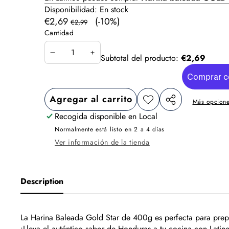
Disponibilidad:
En stock
Precio
Precio
€2,69
(-10%)
€2,99
en
regular
Cantidad
oferta
Disminuir
Aumentar
Subtotal del producto:
€2,69
cantidad
cantidad
Agregar al carrito
Más opcione
Agregar
Compartir
a la
Recogida disponible en
Local
este
lista de
producto
Normalmente está listo en 2 a 4 días
deseos
Ver información de la tienda
Description
La Harina Baleada Gold Star de 400g es perfecta para prepar
¡Lleva el auténtico sabor de Honduras a tu cocina con Latin