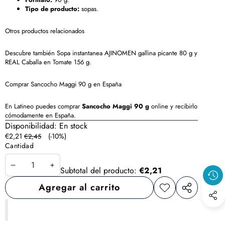
Tipo de producto:
sopas.
Otros productos relacionados
Descubre también
Sopa instantanea AJINOMEN gallina picante 80 g
y
REAL Caballa en Tomate 156 g
.
Comprar Sancocho Maggi 90 g en España
En Latineo puedes comprar
Sancocho Maggi 90 g
online y recibirlo
cómodamente en España.
Disponibilidad:
En stock
Precio
Precio
€2,21
(-10%)
€2,45
en
regular
Cantidad
oferta
Disminuir
Aumentar
Subtotal del producto:
€2,21
cantidad
cantidad
Agregar al carrito
Agregar
Compartir
a la
este
lista de
producto
deseos