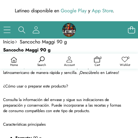
Latineo disponible en
Google Play
y
App Store
.
Inicio
Sancocho Maggi 90 g
Saltar a la información del producto
Sancocho Maggi 90 g
En oferta
El Sancocho Maggi de 90g es la solución perfecta para preparar un
0
0
0
Listas
delicioso sancocho en casa. Con su mezcla de especias y sabores
artículos
de
Home
Search
Account
Cart
Wishlist
deseos
tradicionales, es ideal para disfrutar de este plato típico
latinoamericano de manera rápida y sencilla. ¡Descúbrelo en Latineo!
¿Cómo usar o preparar este producto?
Consulta la información del envase y sigue sus indicaciones de
preparación y conservación. Puede incorporarse a las recetas y formas
de consumo compatibles con este tipo de producto.
Características principales
Formato:
90 g.